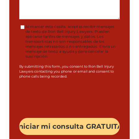
Al marcar esta casilla, aceptas recibir mensajes
Condiciones
de texto de Ron Bell Injury Lawyers. Pueden
aplicarse tarifas de mensajes y datos. Los
Aceptar
transportistas no son responsables de los
mensajes retrasados o no entregados. Envía un
mensaje de texto a ayuda y para cancelar la
suscripción.
By submitting this form, you consent to Ron Bell Injury
Lawyers contacting you phone or email and consent to
phone calls being recorded.