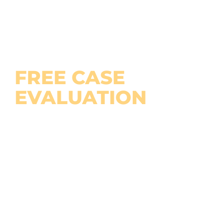
Contact us
today for your
FREE CASE
EVALUATION
Looking for a personal injury lawyer near
you? We don’t get paid until you get
paid.
Looking for a personal injury lawyer near
you? We don’t get paid until you get
paid.