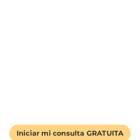
Ron Bell Injury Lawyers. Pueden aplicarse tarifas de
mensajes y datos. Los transportistas no son responsables
Aceptar
de los mensajes retrasados o no entregados. Envía un
mensaje de texto a ayuda y para cancelar la suscripción.
By submitting this form, you consent to Ron Bell Injury Lawyers
contacting you phone or email and consent to phone calls being
recorded.