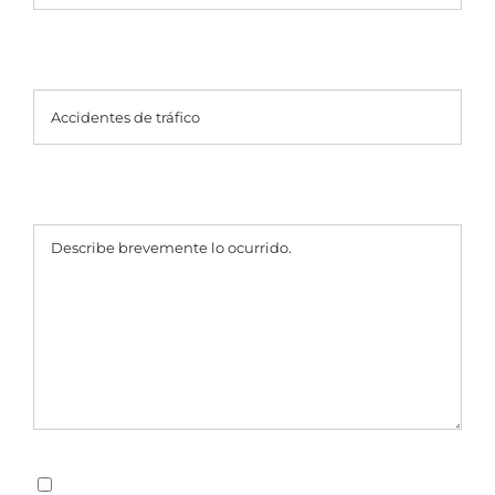
Selecciona un tipo de caso
¿Cómo podemos ayudar?
Al marcar esta casilla, aceptas recibir mensajes de texto de
Condiciones