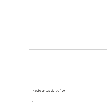
Nombre
*
Teléfono
*
Selecciona un tipo de caso
Al marcar esta casilla, aceptas recibir mensajes de
Condiciones
texto de Ron Bell Injury Lawyers. Pueden aplicars