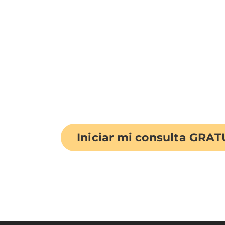
tarifas de mensajes y datos. Los transportistas no
Aceptar
son responsables de los mensajes retrasados o no
entregados. Envía un mensaje de texto a ayuda y
para cancelar la suscripción.
By submitting this form, you consent to Ron Bell Injury L
recorded.
"
*
" señala los campos obligatorios