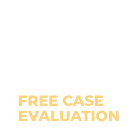
Contact us
today for your
FREE CASE
EVALUATION
Looking for a personal injury lawyer in New