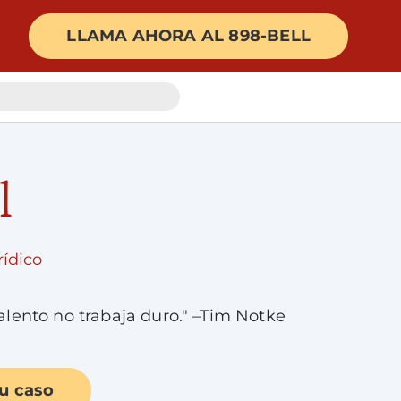
LLAMA AHORA AL 898-BELL
l
rídico
talento no trabaja duro." –Tim Notke
u caso